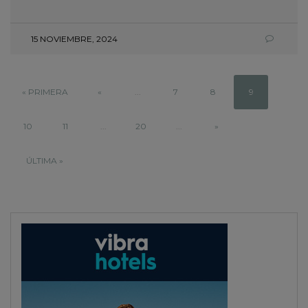
15 NOVIEMBRE, 2024
« PRIMERA
«
...
7
8
9
10
11
...
20
...
»
ÚLTIMA »