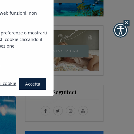
umerosi
o web funzioni, non
e preferenze o mostrarti
sti cookie cliccando il
 sezione
LIVING VIBRA
.
i cookie
Accetta
Seguiteci