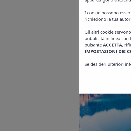
molti altri luoghi di interes
ristoranti dove provare alcuni
I cookie possono essere 
richiedono la tua autor
Gli altri cookie servon
pubblicità in linea con 
pulsante
ACCETTA
, rif
IMPOSTAZIONI DEI C
Se desideri ulteriori i