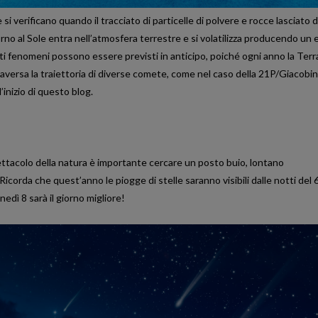
 si verificano quando il tracciato di particelle di polvere e rocce lasciato d
rno al Sole entra nell’atmosfera terrestre e si volatilizza producendo un 
 fenomeni possono essere previsti in anticipo, poiché ogni anno la Terr
aversa la traiettoria di diverse comete, come nel caso della 21P/Giacobin
’inizio di questo blog.
tacolo della natura è importante cercare un posto buio, lontano
icorda che quest’anno le piogge di stelle saranno visibili dalle notti del 6
,
PIANI MAIORCA
PIANI MINORCA
TR
edì 8 sarà il giorno migliore!
TOUR DELL’ENTROTERRA: QUESTI SONO I
CIUTADELLA MENORCA: I
A
PAESI PIÙ BELLI DI MAIORCA
STORICO CHE TI SORP
18 APRILE, 2025
10 LUGLIO, 202