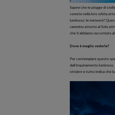
Sapevi che le piogge di stelle
comete nella loro orbita atto
luminoso: le meteore? Questi
cammino attorno al Sole attr
che ti abbiamo raccontato all
Dove è meglio vederle?
Per contemplare questo spet
dall’inquinamento luminoso. R
,
PIANI IBIZA
TRAVEL
ottobre e tutto indica che lun
FIERA MEDIEVALE IBIZA: ECCO COM’È
L’EMBLEMATICO MERCATINO DI DALT VIL
3 MAGGIO, 2025