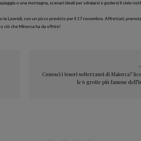
iaggia o una montagna, scenari ideali per sdraiarsi e godersi il cielo not
 le Leonidi, con un picco previsto per il 17 novembre. Affrettati, prenota
to ciò che Minorca ha da offrire!
N
Conosci i tesori sotterranei di Maiorca? Sc
le 6 grotte più famose dell’i