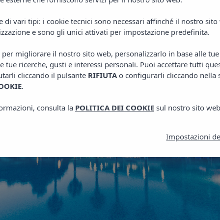
se. Ti consigliamo anche di percorrere le strade del porto, dove troverai n
 dei piatti tipici della cucina menorchina.
di vari tipi: i cookie tecnici sono necessari affinché il nostro sit
izzazione e sono gli unici attivati per impostazione predefinita.
o per migliorare il nostro sito web, personalizzarlo in base alle tu
le tue ricerche, gusti e interessi personali. Puoi accettare tutti que
iutarli cliccando il pulsante
RIFIUTA
o configurarli cliccando nella
OOKIE
.
nformazioni, consulta la
POLITICA DEI COOKIE
sul nostro sito web
Impostazioni de