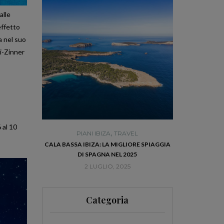
alle
effetto
a nel suo
i-Zinner
 al 10
,
AVEL
PIANI IBIZA
TRAVEL
PIANI
L FASCINO
CALA BASSA IBIZA: LA MIGLIORE SPIAGGIA
VISITA DALT 
RENDERÀ
DI SPAGNA NEL 2025
MIGLI
5
2 LUGLIO, 2025
20 
Categoria