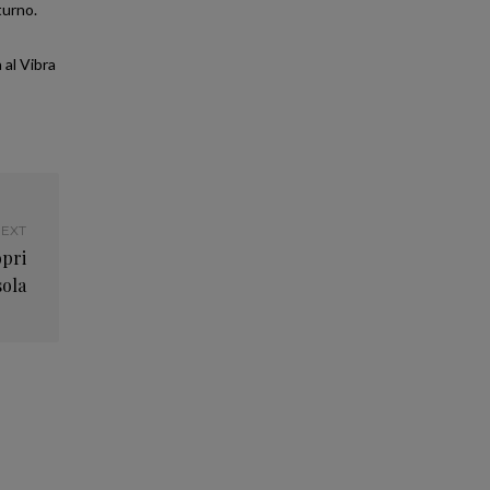
turno.
 al Vibra
EXT
opri
sola