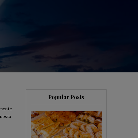
Popular Posts
armente
questa