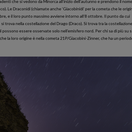
adenti che si vedono da Minorca all’inizio dell’autunno e prendono il nome
co). Le Draconidi (chiamate anche ‘Giacobínidi’ per la cometa che le origi
ttobre, e il loro punto massimo avviene intorno all’8 ottobre. Il punto da cui
i trova nella costellazione del Drago (Draco). Si trova tra la costellazione
i possono essere osservate solo nell’emisfero nord. Per chi sa di più su s
 che la loro origine è nella cometa 21P/Giacobini-Zinner, che ha un period