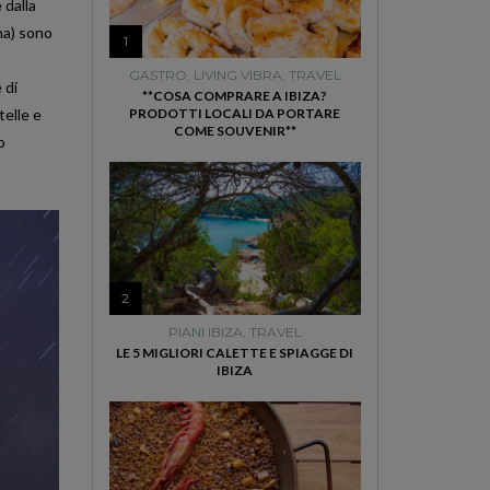
 dalla
na) sono
1
GASTRO
,
LIVING VIBRA
,
TRAVEL
 di
**COSA COMPRARE A IBIZA?
telle e
PRODOTTI LOCALI DA PORTARE
COME SOUVENIR**
o
2
PIANI IBIZA
,
TRAVEL
LE 5 MIGLIORI CALETTE E SPIAGGE DI
IBIZA