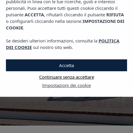
pubblicità in linea con le tue ricerche, gusti e interessi
PIANI MINORCA
personali. Puoi accettare tutti questi cookie cliccando il
Maó Menorca: Scopri il
pulsante
ACCETTA
, rifiutarli cliccando il pulsante
RIFIUTA
o configurarli cliccando nella sezione
IMPOSTAZIONI DEI
Fascino della Capitale di
COOKIE
.
Minorca e il suo
Se desideri ulteriori informazioni, consulta la
POLITICA
Impressionante Porto
DEI COOKIE
sul nostro sito web.
Naturale
Accetta
8 OTTOBRE, 2025
Continuare senza accettare
Impostazioni dei cookie