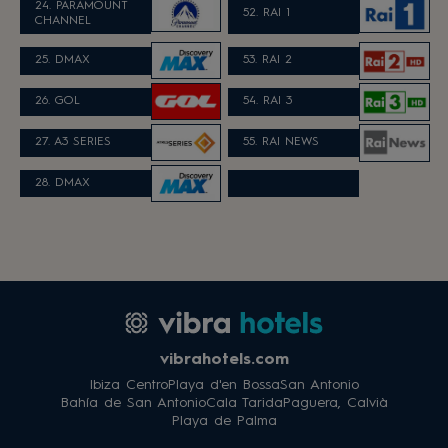
24. PARAMOUNT
52. RAI 1
CHANNEL
25. DMAX
53. RAI 2
26. GOL
54. RAI 3
27. A3 SERIES
55. RAI NEWS
28. DMAX
vibrahotels.com
Ibiza Centro
Playa d'en Bossa
San Antonio
Bahía de San Antonio
Cala Tarida
Paguera, Calvià
Playa de Palma