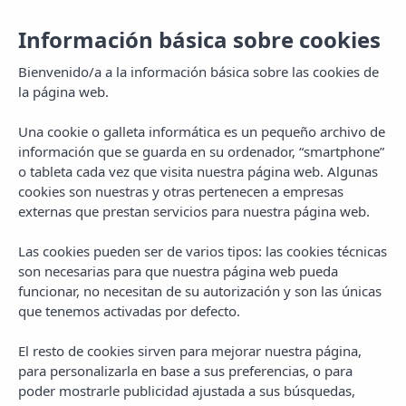
ES
Información básica sobre cookies
Bienvenido/a a la información básica sobre las cookies de
vibra
la página web.
Central City
Una cookie o galleta informática es un pequeño archivo de
información que se guarda en su ordenador, “smartphone”
Aparthotel
o tableta cada vez que visita nuestra página web. Algunas
cookies son nuestras y otras pertenecen a empresas
externas que prestan servicios para nuestra página web.
Canales TV
Las cookies pueden ser de varios tipos: las cookies técnicas
son necesarias para que nuestra página web pueda
funcionar, no necesitan de su autorización y son las únicas
que tenemos activadas por defecto.
29. REAL MADRID
1. LA 1
TV HD
El resto de cookies sirven para mejorar nuestra página,
2. LA 2
30. TEF
para personalizarla en base a sus preferencias, o para
poder mostrarle publicidad ajustada a sus búsquedas,
3. ANTENA 3 HD
31. IBZ GLOBAL