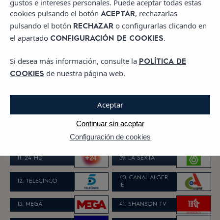
gustos e intereses personales. Puede aceptar todas estas
cookies pulsando el botón
, rechazarlas
ACEPTAR
4. CUATRO HD
32. TDP
pulsando el botón
o configurarlas clicando en
RECHAZAR
el apartado
.
5. TELECINCO HD
33. TDP HD
CONFIGURACIÓN DE COOKIES
6. LA SEXTA HD
34. DKISS
Si desea más información, consulte la
POLÍTICA DE
de nuestra página web.
COOKIES
7. NEOX
35. TEN
8. CLAN
36. FDF
Aceptar
9. NOVA
37. ANTENA 3
Continuar sin aceptar
Configuración de cookies
10. CANAL 4
38. DIVINITY
11. 24 HD
39. LA SEXTA
40. CANAL ALGER
12. TELECINCO
IE
13. MEGA
41. SHANSON TV