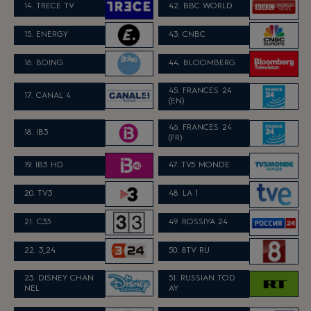
14. TRECE TV
42. BBC WORLD
15. ENERGY
43. CNBC
16. BOING
44. BLOOMBERG
45. FRANCES 24
17. CANAL 4
(EN)
46. FRANCES 24
18. IB3
(FR)
19. IB3 HD
47. TV5 MONDE
20. TV3
48. LA 1
21. C33
49. ROSSIYA 24
22. 3_24
50. 8TV RU
23. DISNEY CHAN
51. RUSSIAN TOD
NEL
AY