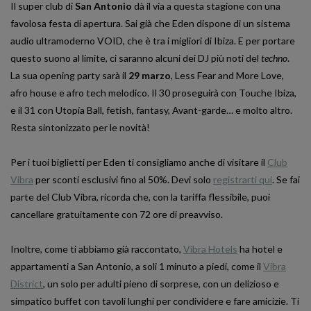
Il super club di
San Antonio
dà il via a questa stagione con una
favolosa festa di apertura. Sai già che Eden dispone di un sistema
audio ultramoderno VOID, che è tra i migliori di Ibiza. E per portare
questo suono al limite, ci saranno alcuni dei DJ più noti del
techno
.
La sua opening party sarà il
29 marzo
, Less Fear and More Love,
afro house e afro tech melodico. Il 30 proseguirà con Touche Ibiza,
e il 31 con Utopía Ball, fetish, fantasy, Avant-garde… e molto altro.
Resta sintonizzato per le novità!
Per i tuoi biglietti per Eden ti consigliamo anche di visitare il
Club
Vibra
per sconti esclusivi fino al 50%. Devi solo
registrarti qui
. Se fai
parte del Club Vibra, ricorda che, con la tariffa flessibile, puoi
cancellare gratuitamente con 72 ore di preavviso.
Inoltre, come ti abbiamo già raccontato,
Vibra Hotels
ha hotel e
appartamenti a San Antonio, a soli 1 minuto a piedi, come il
Vibra
District
, un solo per adulti pieno di sorprese, con un delizioso e
simpatico buffet con tavoli lunghi per condividere e fare amicizie. Ti