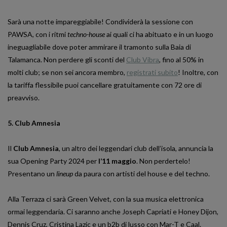
Sarà una notte impareggiabile! Condividerà la sessione con
PAWSA, con i ritmi
techno-house
ai quali ci ha abituato e in un luogo
ineguagliabile dove poter ammirare il tramonto sulla Baia di
Talamanca. Non perdere gli sconti del
Club Vibra
, fino al 50% in
molti club; se non sei ancora membro,
registrati subito
! Inoltre, con
la tariffa flessibile puoi cancellare gratuitamente con 72 ore di
preavviso.
5. Club Amnesia
Il
Club Amnesia
, un altro dei leggendari club dell’isola, annuncia la
sua Opening Party 2024 per
l’11 maggio
. Non perdertelo!
Presentano un
lineup
da paura con artisti del house e del techno.
Alla Terraza ci sarà Green Velvet, con la sua musica elettronica
ormai leggendaria. Ci saranno anche Joseph Capriati e Honey Dijon,
Dennis Cruz, Cristina Lazic e un b2b di lusso con Mar-T e Caal.