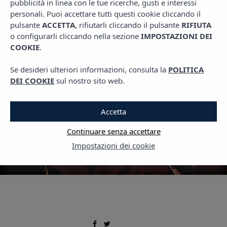
pubblicità in linea con le tue ricerche, gusti e interessi
,
,
CLUBBING
LIVING VIBRA
PIANI IBIZA
personali. Puoi accettare tutti questi cookie cliccando il
Prossimi Opening di
pulsante
ACCETTA
, rifiutarli cliccando il pulsante
RIFIUTA
o configurarli cliccando nella sezione
IMPOSTAZIONI DEI
Ibiza stagione 2024
COOKIE
.
stanno arrivando
Se desideri ulteriori informazioni, consulta la
POLITICA
DEI COOKIE
sul nostro sito web.
10 MAGGIO, 2024
Accetta
Continuare senza accettare
Impostazioni dei cookie