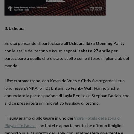
3. Ushuaïa
Se stai pensando di partecipare all’
Ushuaïa Ibiza Opening Party
con le stelle del techno e
house
, segnati
sabato 27 aprile
per
partecipare a quello che è stato scelto come il terzo miglior club del
mondo.
I
lineup
promettono, con Kevin de Vries e Chris Avantgarde, il trio
londinese EYNKA, o il DJ britannico Franky Wah. Hanno anche
annunciato la partecipazione di Layla Benítez e Stephan Bodzin, che
si dice presenterà un innovativo
live show
di techno.
Ti suggeriamo di alloggiare in uno dei
Vibra Hotels della zona di
Playa d’En Bossa
, con hotel e appartamenti che offrono il miglior
rapporto qualità-prezzo dell’isola, con un’atmosfera divertente e