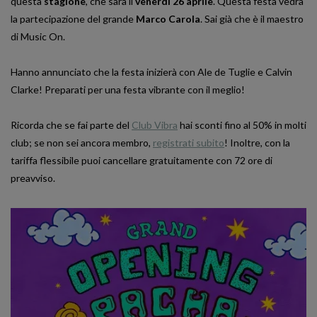
questa
stagione
, che sarà il
venerdì 26 aprile
. Questa festa vedrà
la partecipazione del grande
Marco Carola
. Sai già che è il maestro
di Music On.
Hanno annunciato che la festa inizierà con Ale de Tuglie e Calvin
Clarke! Preparati per una festa vibrante con il meglio!
Ricorda che se fai parte del
Club Vibra
hai sconti fino al 50% in molti
club; se non sei ancora membro,
registrati subito
! Inoltre, con la
tariffa flessibile puoi cancellare gratuitamente con 72 ore di
preavviso.