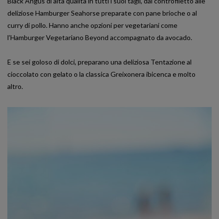
Black Angus di alta qualità in tutti i suoi tagli, dal controfiletto alle
deliziose Hamburger Seahorse preparate con pane brioche o al
curry di pollo. Hanno anche opzioni per vegetariani come
l’Hamburger Vegetariano Beyond accompagnato da avocado.
E se sei goloso di dolci, preparano una deliziosa Tentazione al
cioccolato con gelato o la classica Greixonera ibicenca e molto
altro.