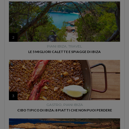
2
PIANI IBIZA
,
TRAVEL
LE 5 MIGLIORI CALETTE E SPIAGGE DI IBIZA
3
GASTRO
,
PIANI IBIZA
CIBO TIPICO DI IBIZA: 8 PIATTI CHE NON PUOI PERDERE