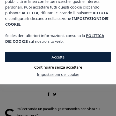
pubblicità in linea con le tue ricerche, gusti e interessi
,
,
GASTRO
LIVING VIBRA
PIANI IBIZA
personali. Puoi accettare tutti questi cookie cliccando il
Ristorante Seahorse
pulsante
ACCETTA
, rifiutarli cliccando il pulsante
RIFIUTA
o configurarli cliccando nella sezione
IMPOSTAZIONI DEI
2 GIUGNO, 2023
COOKIE
.
Se desideri ulteriori informazioni, consulta la
POLITICA
DEI COOKIE
sul nostro sito web.
Accetta
Continuare senza accettare
Impostazioni dei cookie
S
tai cercando un paradiso gastronomico con vista su
Formentera?