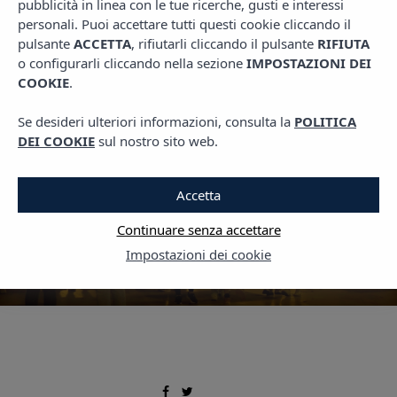
pubblicità in linea con le tue ricerche, gusti e interessi
,
LIVING VIBRA
PIANI MAIORCA
personali. Puoi accettare tutti questi cookie cliccando il
Cosa vedere a Maiorca: I
pulsante
ACCETTA
, rifiutarli cliccando il pulsante
RIFIUTA
o configurarli cliccando nella sezione
IMPOSTAZIONI DEI
migliori mercatini di
COOKIE
.
Natale
Se desideri ulteriori informazioni, consulta la
POLITICA
DEI COOKIE
sul nostro sito web.
13 DICEMBRE, 2024
Accetta
Continuare senza accettare
Impostazioni dei cookie