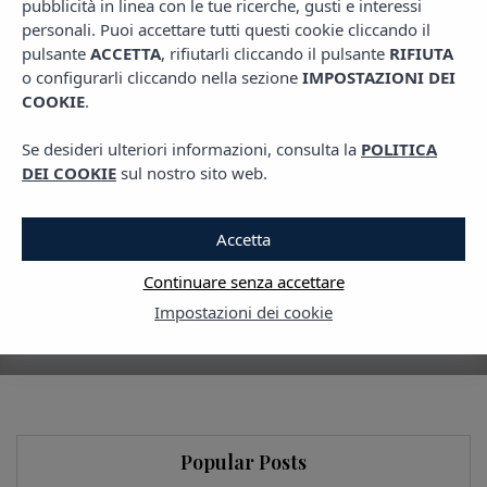
pubblicità in linea con le tue ricerche, gusti e interessi
,
,
CLUBBING
PIANI IBIZA
TRAVEL
personali. Puoi accettare tutti questi cookie cliccando il
Scopri come ottenere i
pulsante
ACCETTA
, rifiutarli cliccando il pulsante
RIFIUTA
o configurarli cliccando nella sezione
IMPOSTAZIONI DEI
biglietti per le feste di Hï
COOKIE
.
Ibiza
Se desideri ulteriori informazioni, consulta la
POLITICA
DEI COOKIE
sul nostro sito web.
10 GIUGNO, 2025
Accetta
Continuare senza accettare
Impostazioni dei cookie
Popular Posts