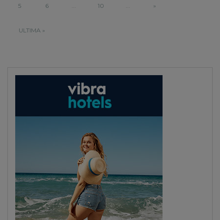
5
6
...
10
...
»
ULTIMA »