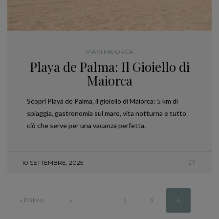
PIANI MAIORCA
Playa de Palma: Il Gioiello di
Maiorca
Scopri Playa de Palma, il gioiello di Maiorca: 5 km di
spiaggia, gastronomia sul mare, vita notturna e tutto
ciò che serve per una vacanza perfetta.
10 SETTEMBRE, 2025
« PRIMA
«
...
2
3
4